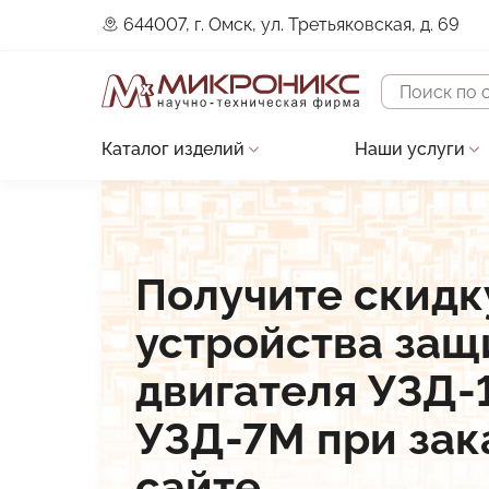
644007, г. Омск, ул. Третьяковская, д. 69
Поиск
Каталог изделий
Наши услуги
Основная
Устройства защиты двигателя
Проектирова
навигация
Датчики
Строительно
Контроллеры
Сервисное о
Получите скидк
Преобразователи сигналов
Разработка 
устройства защ
Прочие изделия
Разработка 
двигателя УЗД-
В разработке
Разработка и
УЗД-7М при зак
Низкотемпературные LED-драйверы
сайте
Виброканал