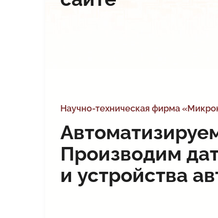
Снято с производства
Импортозамещение
Прайс
Дилеры
Научно-техническая фирма «Микрон
Автоматизируем
Производим да
и устройства а