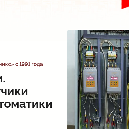
икс» с 1991 года
.
тчики
втоматики