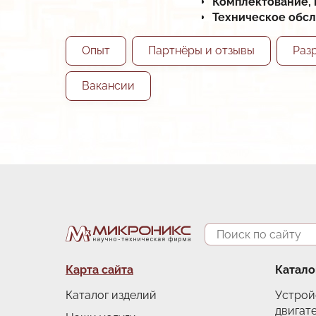
Комплектование, 
Техническое обс
Снято с производства
Импортозамещение
Опыт
Партнёры и отзывы
Раз
Прайс
Вакансии
Дилеры
Поиск
Подвал
Карта сайта
Катало
Каталог изделий
Устрой
двигат