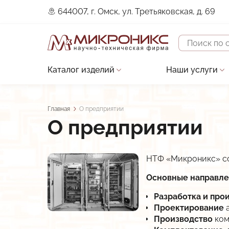
644007, г. Омск, ул. Третьяковская, д. 69
Поиск
Каталог изделий
Наши услуги
Основная
Устройства защиты двигателя
Проектирова
навигация
Датчики
Строительно
Главная
О предприятии
Строка
О предприятии
Контроллеры
Сервисное о
навигации
Преобразователи сигналов
Разработка 
НТФ «Микроникс» соз
Прочие изделия
Разработка 
Основные направле
В разработке
Разработка и
Разработка и про
Низкотемпературные LED-драйверы
Проектирование
а
Производство
ком
Виброканал