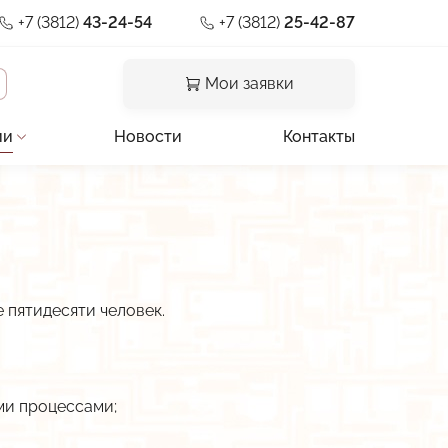
+7 (3812)
43-24-54
+7 (3812)
25-42-87
Мои заявки
ии
Новости
Контакты
и отзывы
льная документация
предприятия
 пятидесяти человек.
ии
а
ми процессами;