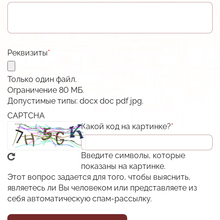
В разработке
Разработка систем и средств автоматики
Автоматизация АЗС
Разрешительная документация
Низкотемпературные LED-драйверы
Разработка изделий по ТЗ заказчика
АСУ Системы освещения
Карточка предприятия
Виброканал
Реквизиты
Автоматическая противогололёдная система
Публикации
Снято с производства
История
Только один файл.
Импортозамещение
Ограничение 80 МБ.
Вакансии
Допустимые типы: docx doc pdf jpg.
Прайс
Товары
CAPTCHA
Дилеры
Какой код на картинке?
Введите символы, которые
показаны на картинке.
Этот вопрос задается для того, чтобы выяснить,
являетесь ли Вы человеком или представляете из
себя автоматическую спам-рассылку.