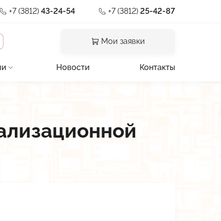
+7 (3812)
43-24-54
+7 (3812)
25-42-87
Мои заявки
ии
Новости
Контакты
и отзывы
льная документация
нализационной
предприятия
ии
а