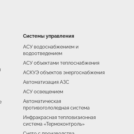
Системы управления
АСУ водоснабжением и
водоотведением
АСУ объектами теплоснабжения
и
АСКУЭ объектов энергоснабжения
Автоматизация АЗС
АСУ освещением
Автоматическая
е
противогололедная система
Инфракрасная тепловизионная
система «Термоконтроль»
Снято с производства