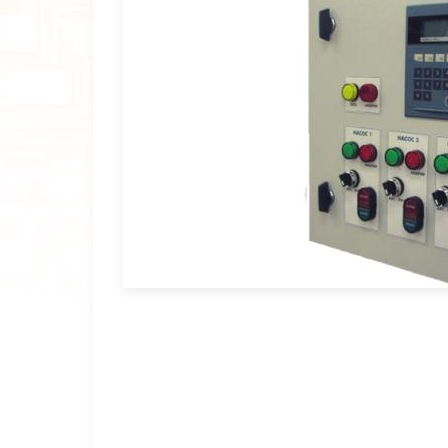
Снято с производства
Импортозамещение
Прайс
Дилеры