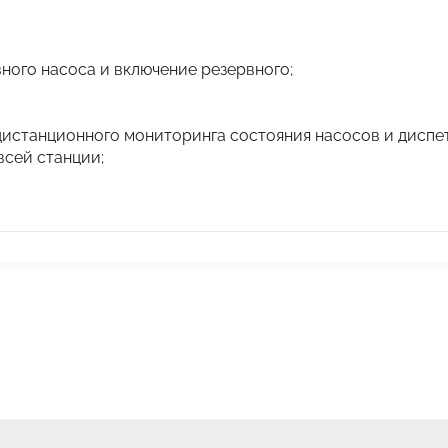
ного насоса и включение резервного;
дистанционного мониторинга состояния насосов и диспет
всей станции;
ации ШАУ-02