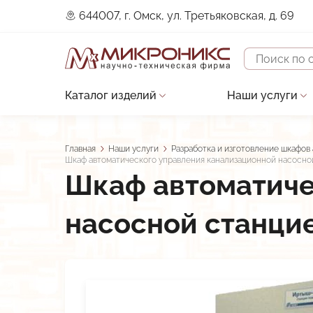
644007, г. Омск, ул. Третьяковская, д. 69
Поиск
Каталог изделий
Наши услуги
Основная
Устройства защиты двигателя
Проектирова
навигация
Датчики
Строительно
Главная
Наши услуги
Разработка и изготовление шкафов
Строка
Шкаф автоматического управления канализационной насосно
Контроллеры
Сервисное о
Шкаф автоматиче
навигации
Преобразователи сигналов
Разработка 
насосной станци
Прочие изделия
Разработка 
В разработке
Разработка и
Низкотемпературные LED-драйверы
Виброканал