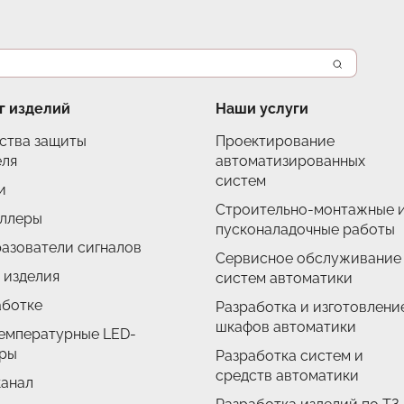
г изделий
Наши услуги
ства защиты
Проектирование
еля
автоматизированных
систем
и
Строительно-монтажные 
ллеры
пусконаладочные работы
азователи сигналов
Сервисное обслуживание
 изделия
систем автоматики
аботке
Разработка и изготовлени
шкафов автоматики
емпературные LED-
ры
Разработка систем и
средств автоматики
анал