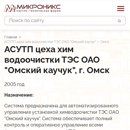
Поиск
Строка
Главная
АСУТП цеха хим водоочистки ТЭС ОАО "Омский каучук", г. Омск
навигации
АСУТП цеха хим
водоочистки ТЭС ОАО
Основная
Каталог изделий
"Омский каучук", г. Омск
навигация
Наши услуги
Устройства защиты двигателя
2005 год
Датчики
Системы управления
Проектирование автоматизированных систем
Назначение:
Контроллеры
Строительно-монтажные и пусконалад. работы
О предприятии
АСУ водоснабжением и водоотведением
Система предназначена для автоматизированного
управления установкой химводоочистки ТЭС ОАО
Преобразователи сигналов
Сервисное обслуживание систем автоматики
АСУ объектами теплоснабжения
Новости
Опыт
"Омский каучук". Система обеспечивает полный
Прочие изделия
контроль и оперативное управление всеми
Разработка и изготовление шкафов автоматики
АСКУЭ объектов энергоснабжения
Партнёры и отзывы
Контакты