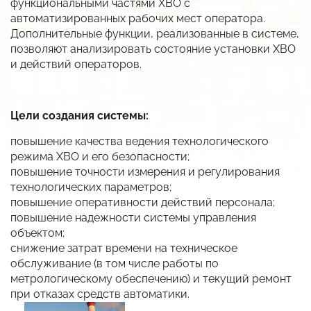
функциональными частями ХВО с
В разработке
Разработка систем и средств автоматики
автоматизированных рабочих мест оператора.
Автоматизация АЗС
Разрешительная документация
Дополнительные функции, реализованные в системе,
Низкотемпературные LED-драйверы
Разработка изделий по ТЗ заказчика
АСУ Системы освещения
позволяют анализировать состояние установки ХВО
Карточка предприятия
и действий операторов.
Виброканал
Автоматическая противогололёдная система
Публикации
Снято с производства
История
Цели создания системы:
Импортозамещение
Вакансии
повышение качества ведения технологического
Прайс
режима ХВО и его безопасности;
повышение точности измерения и регулирования
Дилеры
технологических параметров;
повышение оперативности действий персонала;
повышение надежности системы управления
объектом;
снижение затрат времени на техническое
обслуживание (в том числе работы по
метрологическому обеспечению) и текущий ремонт
при отказах средств автоматики.