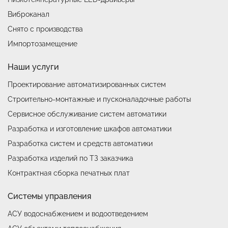
Тип датчиков влажности
Виброканал
Снято с производства
Входной сигнал дискретных входов
Импортозамещение
Тип выходов
Наши услуги
Проектирование автоматизированных систем
Максимально допустимое коммутируемое
переменное напряжение
Строительно-монтажные и пусконаладочные работы
Максимально допустимый коммутируемый ток,
Сервисное обслуживание систем автоматики
активная нагрузка (cosφ=1)
Разработка и изготовление шкафов автоматики
Максимально допустимый коммутируемый ток,
Разработка систем и средств автоматики
активная нагрузка (cosφ=0,4)
Разработка изделий по ТЗ заказчика
Контрактная сборка печатных плат
Техничеcкие характеристики интерфейса связи
Системы управления
Наименование параметра
Значен
АСУ водоснабжением и водоотведением
Тип интерфейса
RS-485