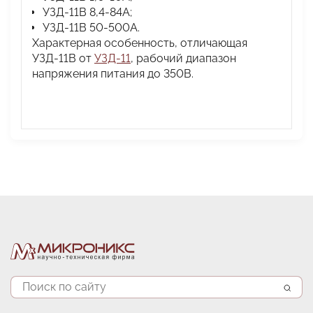
УЗД-11В 8,4-84А;
УЗД-11В 50-500А.
Характерная особенность, отличающая
УЗД-11В от
УЗД-11
, рабочий диапазон
напряжения питания до 350В.
Руководство по эксплуатации УЗД-11В
Наименование параметра
Напряжение питания устройства номинальное
Рабочий диапазон напряжений питания
устройства
Потребляемая мощность, не более
Минимальное время срабатывания защиты от
Поиск
перегрузки, не более
Диапазон рабочих температур