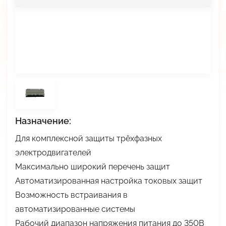
В разработке
Разработка систем и средств автоматики
Автоматизация АЗС
Разрешительная документация
Низкотемпературные LED-драйверы
Разработка изделий по ТЗ заказчика
АСУ Системы освещения
Карточка предприятия
Виброканал
Автоматическая противогололёдная система
Публикации
Снято с производства
История
Импортозамещение
Вакансии
Прайс
Назначение:
Дилеры
Для комплексной защиты трёхфазных
электродвигателей
Максимально широкий перечень защит
Автоматизированная настройка токовых защит
Возможность встраивания в
автоматизированные системы
Рабочий диапазон напряжения питания до 350В