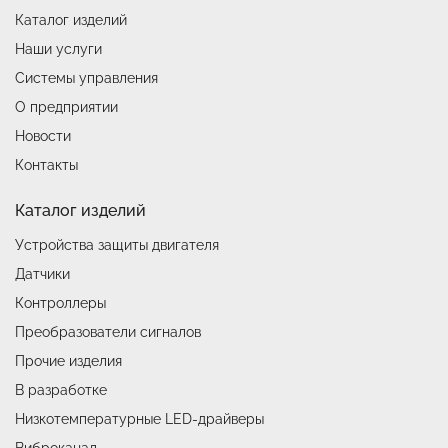
В разработке
Каталог изделий
Разработка систем и средств автоматики
Автоматизация АЗС
Разрешительная документация
Наши услуги
Низкотемпературные LED-драйверы
Разработка изделий по ТЗ заказчика
АСУ Системы освещения
Карточка предприятия
Системы управления
Виброканал
О предприятии
Автоматическая противогололёдная система
Публикации
Новости
Снято с производства
История
Контакты
Импортозамещение
Вакансии
Каталог изделий
Прайс
Устройства защиты двигателя
Дилеры
Датчики
Контроллеры
Преобразователи сигналов
Прочие изделия
В разработке
Низкотемпературные LED-драйверы
Виброканал