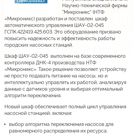
Научно-технической фирмы
В разработке
Разработка систем и средств автоматики
Автоматизация АЗС
Разрешительная документация
"Микроникс" (НТФ
Низкотемпературные LED-драйверы
«Микроникс) разработан и поставлен шкаф
Разработка изделий по ТЗ заказчика
АСУ Системы освещения
Карточка предприятия
автоматического управления ШАУ-02-045
Виброканал
ГСПК.422419.425.603. Это оборудование призвано
Автоматическая противогололёдная система
Публикации
повысить надежность и эффективность работы
Снято с производства
городских насосных станций.
История
Импортозамещение
Шкаф ШАУ-02-045 выполнен на базе современного
Вакансии
контроллера ДНК-4 производства НТФ
Прайс
«Микроникс». Такое решение позволяет устройству
не просто подавать питание на насосы, но и
Дилеры
интеллектуально управлять их работой, анализируя
данные с датчиков уровня и выбирая оптимальный
алгоритм переключения.
Новый шкаф обеспечивает полный цикл управления
насосной станцией, включая:
выбор алгоритма переключения насосов для
равномерного распределения их ресурса;