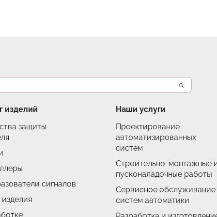
г изделий
Наши услуги
ства защиты
Проектирование
еля
автоматизированных
систем
и
Строительно-монтажные 
ллеры
пусконаладочные работы
азователи сигналов
Сервисное обслуживание
 изделия
систем автоматики
аботке
Разработка и изготовлени