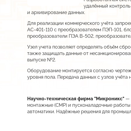
удалённый контроль 
Снято с производства
и архивирование данных.
Импортозамещение
Для реализации коммерческого учёта запрое
АС-401-110 с преобразователем ПЭП-101, бл
Прайс
преобразователи ПЭА В-502, преобразовате
Дилеры
Узел учета позволяет определять объём сбро
также защищать данные от несанкционирова
выпуске №2.
Оборудование монтируется согласно чертежа
уровня пола. Передача данных с узлов учёта
Научно-техническая фирма "Микроникс"
— 
монтажные (СМР) и пусконаладочные работы 
автоматики. Надёжные решения для промышл