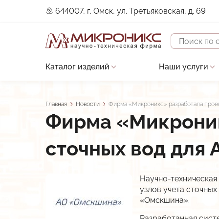
644007, г. Омск, ул. Третьяковская, д. 69
Поиск
Каталог изделий
Наши услуги
Основная
Устройства защиты двигателя
Проектирова
навигация
Датчики
Строительно
Главная
Новости
Фирма «Микроникс» разработала проек
Строка
Фирма «Микроник
Контроллеры
Сервисное о
навигации
Преобразователи сигналов
Разработка 
сточных вод для
Прочие изделия
Разработка 
В разработке
Разработка и
Научно-техническая
узлов учета сточных
Низкотемпературные LED-драйверы
«Омскшина».
Виброканал
Разработанная сист