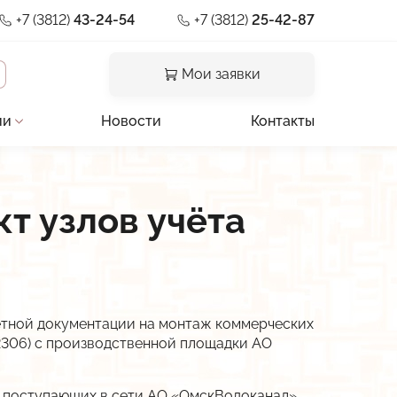
+7 (3812)
43-24-54
+7 (3812)
25-42-87
Мои заявки
ии
Новости
Контакты
и отзывы
т узлов учёта
льная документация
предприятия
ии
а
етной документации на монтаж коммерческих
 2306) с производственной площадки АО
, поступающих в сети АО «ОмскВодоканал»,