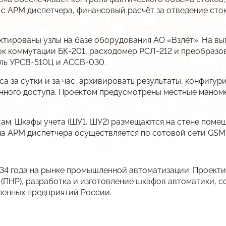
с АРМ диспетчера, финансовый расчёт за отведение сток
ктированы узлы на базе оборудования АО «Взлёт». На в
ок коммутации БК-201, расходомер РСЛ-212 и преобраз
ль УРСВ-510Ц и АССВ-030.
са за сутки и за час, архивировать результаты, конфигу
нного доступа. Проектом предусмотрены местные маноме
м. Шкафы учета (ШУ1, ШУ2) размещаются на стене помещ
 на АРМ диспетчера осуществляется по сотовой сети GSM 
34 года на рынке промышленной автоматизации. Проект
(ПНР), разработка и изготовление шкафов автоматики, 
енных предприятий России.