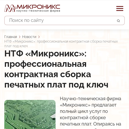
Поиск
Строка
Главная
Новости
НТФ «Микроникс»: профессиональная контрактная сборка печатных
навигации
плат под ключ
НТФ «Микроникс»:
Основная
профессиональная
Каталог изделий
навигация
контрактная сборка
Наши услуги
Устройства защиты двигателя
печатных плат под ключ
Датчики
Системы управления
Проектирование автоматизированных систем
Научно-техническая фирма
Контроллеры
Строительно-монтажные и пусконалад. работы
О предприятии
АСУ водоснабжением и водоотведением
«Микроникс» предлагает
полный цикл услуг по
Преобразователи сигналов
Сервисное обслуживание систем автоматики
АСУ объектами теплоснабжения
Новости
Опыт
контрактной сборке
Прочие изделия
печатных плат. Опираясь на
Разработка и изготовление шкафов автоматики
АСКУЭ объектов энергоснабжения
Партнёры и отзывы
Контакты