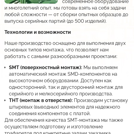
современное оборудование
В разработке
Разработка систем и средств автоматики
и многолетний опыт, мы готовы взять на себя задачи
Автоматизация АЗС
Разрешительная документация
любой сложности — от сборки опытных образцов до
Низкотемпературные LED-драйверы
Разработка изделий по ТЗ заказчика
АСУ Системы освещения
выпуска серийных партий (до 500 изделий).
Карточка предприятия
Виброканал
Технологии и возможности
Автоматическая противогололёдная система
Публикации
Снято с производства
Наше производство оснащено для выполнения двух
История
основных типов монтажа, что позволяет нам
Импортозамещение
работать с самыми разнообразными проектами:
Вакансии
Прайс
SMT (поверхностный монтаж):
Мы выполняем
автоматический монтаж SMD-компонентов на
Дилеры
высокоточном оборудовании. Доступен как
односторонний, так и двусторонний монтаж для
серийного и мелкосерийного производства.
THT (монтаж в отверстия):
Производим установку
штыревых (выводных) элементов для надежного
соединения компонентов с платой.
Для обеспечения качества SMT-монтажа мы также
осуществляем подготовку и изготовление
трафаретов под конкретные задачи заказчика.