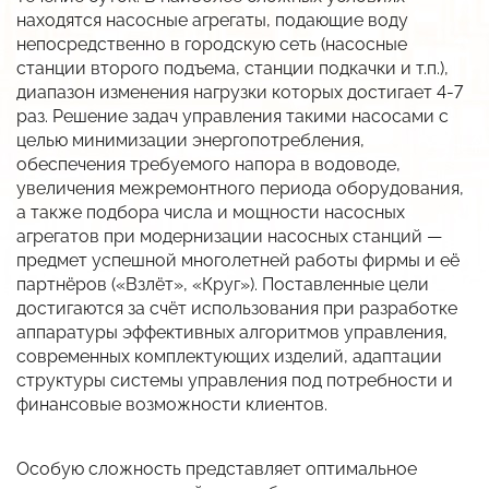
находятся насосные агрегаты, подающие воду
В разработке
Разработка систем и средств автоматики
Автоматизация АЗС
Разрешительная документация
непосредственно в городскую сеть (насосные
Низкотемпературные LED-драйверы
станции второго подъема, станции подкачки и т.п.),
Разработка изделий по ТЗ заказчика
АСУ Системы освещения
Карточка предприятия
диапазон изменения нагрузки которых достигает 4-7
Виброканал
раз. Решение задач управления такими насосами с
Автоматическая противогололёдная система
Публикации
целью минимизации энергопотребления,
Снято с производства
обеспечения требуемого напора в водоводе,
История
увеличения межремонтного периода оборудования,
Импортозамещение
Вакансии
а также подбора числа и мощности насосных
Прайс
агрегатов при модернизации насосных станций —
предмет успешной многолетней работы фирмы и её
Дилеры
партнёров («Взлёт», «Круг»). Поставленные цели
достигаются за счёт использования при разработке
аппаратуры эффективных алгоритмов управления,
современных комплектующих изделий, адаптации
структуры системы управления под потребности и
финансовые возможности клиентов.
Особую сложность представляет оптимальное