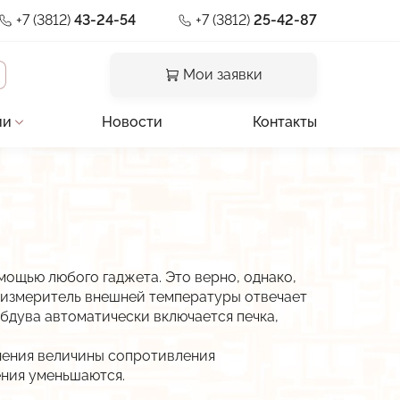
+7 (3812)
43-24-54
+7 (3812)
25-42-87
Мои заявки
ии
Новости
Контакты
и отзывы
льная документация
предприятия
мощью любого гаджета. Это верно, однако,
ии
х, измеритель внешней температуры отвечает
обдува автоматически включается печка,
а
нения величины сопротивления
ения уменьшаются.