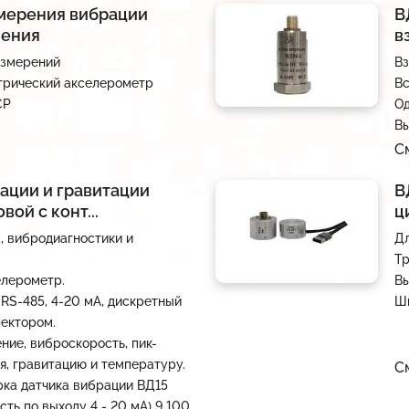
мерения вибрации
В
нения
в
измерений
В
трический акселерометр
Вс
CP
Од
Вы
С
ации и гравитации
В
ой с конт...
ц
, вибродиагностики и
Дл
Тр
лерометр.
Вы
RS-485, 4-20 мА, дискретный
Ши
лектором.
ие, виброскорость, пик-
, гравитацию и температуру.
С
рка датчика вибрации ВД15
сть по выходу 4 - 20 мА) 9 100