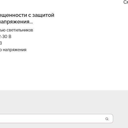
С
ещенности с защитой
апряжения...
тью светильников
2-30 В
В
о напряжения