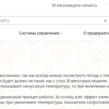
micronix@mx-omsk.ru
Системы управления
О предприят
ние автоматизированных систем
АСУ водоснабжением и водоотведением
Опыт
-монтажные и пусконалад. работы
АСУ объектами теплоснабжения
Партнёры 
бслуживание систем автоматики
АСКУЭ объектов энергоснабжения
Разрешите
и изготовление шкафов автоматики
Автоматизация АЗС
Карточка 
ысленным, так как всегда можно посмотреть погоду с по
систем и средств автоматики
АСУ Системы освещения
Публикац
а будет далеко не такая, как с утра. В некоторых моделя
 и показывает минусовую температуру, то при включении 
зделий по ТЗ заказчика
Автоматическая противогололёдная систем
История
динаковый принцип работы. За основу взят эффект изме
Вакансии
ы: при увеличении температуры, показатели сопротивл