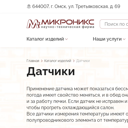
644007, г. Омск, ул. Третьяковская, д. 69
Поиск
Каталог изделий
Наши услуги
Основная
Устройства защиты двигателя
Проектирова
навигация
Датчики
Строительно
Главная
Каталог изделий
Датчики
Строка
Датчики
Контроллеры
Сервисное о
навигации
Преобразователи сигналов
Разработка 
Применение датчика может показаться бессм
Прочие изделия
Разработка 
погода имеет свойство меняться, и в обед он
и за работу печки. Если датчик не исправен
В разработке
Разработка и
чтобы прогреть охлаждающийся салон.
Все датчики измерения температуры имеют о
Низкотемпературные LED-драйверы
полупроводникового элемента от температур
Виброканал