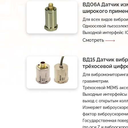
ВД06А Датчик из
Снято с производства
широкого приме
Для всех видов вибро
Импортозамещение
Одноосевой пьезоэлек
Прайс
Выходной интерфейс I
Смотреть
Дилеры
ВД15 Датчик вибр
трёхосевой цифров
Для вибромониторинга
гравиметрии.
Трёхосевой MEMS аксе
Выходные интерфейсы 
выход с открытым кол
Измеряет виброускорен
фактор виброускорения
Государственная пове
(по оси Z и виброскоро