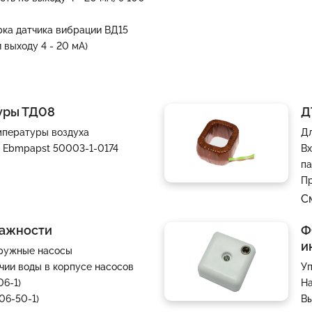
рка датчика вибрации ВД15
и выходу 4 - 20 мА)
уры ТД08
Д
емпературы воздуха
Дл
а Ebmpapst 50003-1-0174
Вх
па
Пр
С
лажности
Ф
и
гружные насосы
чии воды в корпусе насосов
Уп
06-1)
На
06-50-1)
Вы