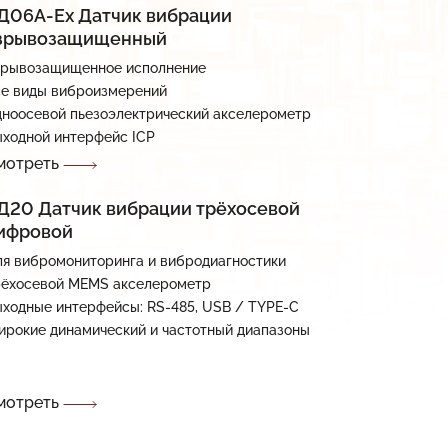
Д06А-Еx Датчик вибрации
зрывозащищенный
зрывозащищенное исполнение
е виды виброизмерений
ноосевой пьезоэлектрический акселерометр
ходной интерфейс ICP
мотреть
Д20 Датчик вибрации трёхосевой
ифровой
я вибромониторинга и вибродиагностики
ёхосевой MEMS акселерометр
ходные интерфейсы: RS-485, USB / TYPE-C
рокие динамический и частотный диапазоны
мотреть