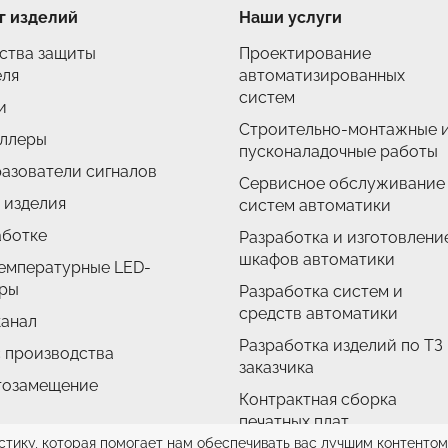
г изделий
Наши услуги
ства защиты
Проектирование
еля
автоматизированных
систем
и
Строительно-монтажные 
ллеры
пусконаладочные работы
азователи сигналов
Сервисное обслуживание
 изделия
систем автоматики
аботке
Разработка и изготовлени
шкафов автоматики
емпературные LED-
ры
Разработка систем и
средств автоматики
анал
Разработка изделий по ТЗ
с производства
заказчика
тозамещение
Контрактная сборка
печатных плат
стику, которая помогает нам обеспечивать вас лучшим контентом